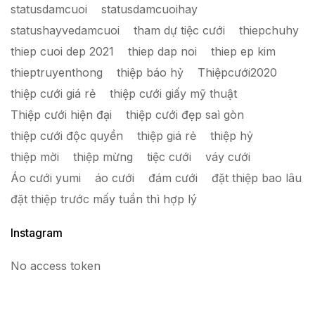
statusdamcuoi
statusdamcuoihay
statushayvedamcuoi
tham dự tiệc cưới
thiepchuhy
thiep cuoi dep 2021
thiep dap noi
thiep ep kim
thieptruyenthong
thiệp báo hỷ
Thiệpcưới2020
thiệp cưới giá rẻ
thiệp cưới giấy mỹ thuật
Thiệp cưới hiện đại
thiệp cưới đẹp saì gòn
thiệp cưới độc quyền
thiệp giá rẻ
thiệp hỷ
thiệp mời
thiệp mừng
tiệc cưới
váy cưới
Áo cưới yumi
áo cưới
đám cưới
đặt thiệp bao lâu
đặt thiệp trước mấy tuần thì hợp lý
Instagram
No access token