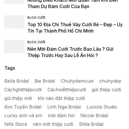
Những Điều Khách Mời Quan Tâm Khi Đến
Tham Dự Đám Cưới Của Bạn
BLOG CƯỚI
Top 10 Địa Chỉ Thuê Váy Cưới Rẻ – Đẹp – Uy
Tín Tại Thành Phố Hồ Chí Minh
BLOG CƯỚI
Nên Mời Đám Cưới Trước Bao Lâu ? Gửi
Thiệp Trước Hay Sau Lễ Ăn Hỏi ?
Tags
Bella Bridal
Bie Bridal
Chuhydamcuoi
chuhydep
Cáchghithiệpcưới
Cáchviếtthiệpcưới
gửi thiệp cưới
gửi thiệp mời
khi nào đặt thiệp cưới
Kim Tuyến Bridal
Linh Nga Bridal
Luciola Studio
Lucky anh và em
mời đám hỏi
Nicole Bridal
NiNi Store
nên mời thiệp cưới
Shila Bridal