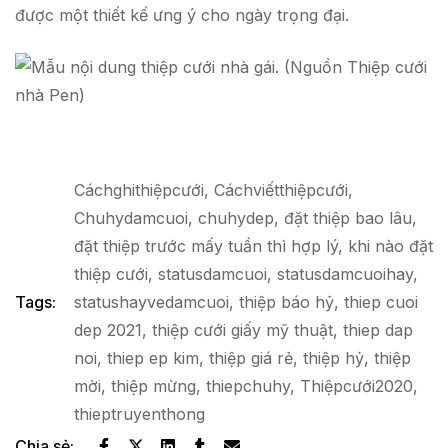
được một thiết kế ưng ý cho ngày trọng đại.
Cáchghithiệpcưới
,
Cáchviếtthiệpcưới
,
Chuhydamcuoi
,
chuhydep
,
đặt thiệp bao lâu
,
đặt thiệp trước mấy tuần thì hợp lý
,
khi nào đặt
thiệp cưới
,
statusdamcuoi
,
statusdamcuoihay
,
Tags:
statushayvedamcuoi
,
thiệp báo hỷ
,
thiep cuoi
dep 2021
,
thiệp cưới giấy mỹ thuật
,
thiep dap
noi
,
thiep ep kim
,
thiệp giá rẻ
,
thiệp hỷ
,
thiệp
mời
,
thiệp mừng
,
thiepchuhy
,
Thiệpcưới2020
,
thieptruyenthong
Chia sẻ: