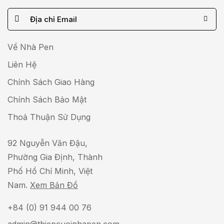
E
m
a
Về Nhà Pen
i
Liên Hệ
l
Chính Sách Giao Hàng
*
Chính Sách Bảo Mật
Thoả Thuận Sử Dụng
92 Nguyễn Văn Đậu,
Phường Gia Định, Thành
Phố Hồ Chí Minh, Việt
Nam.
Xem Bản Đồ
+84 (0) 91 944 00 76
admin@thiepcuoinhapen.com