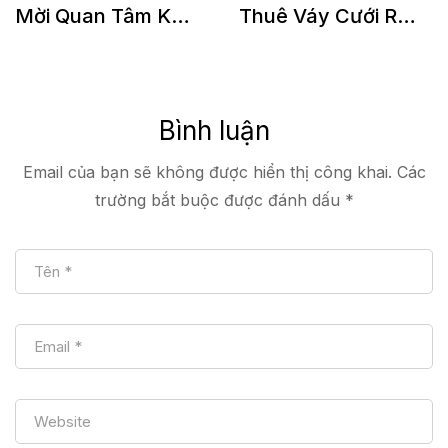
Mời Quan Tâm Khi
Thuê Váy Cưới Rẻ
Đến Tham Dự Đám
– Đẹp – Uy Tín Tại
Cưới Của Bạn
Thành Phố Hồ Chí
Minh
Bình luận
Email của bạn sẽ không được hiển thị công khai.
Các
trường bắt buộc được đánh dấu
*