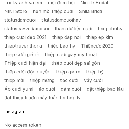
Lucky anh và em
mời đám hỏi
Nicole Bridal
NiNi Store
nên mời thiệp cưới
Shila Bridal
statusdamcuoi
statusdamcuoihay
statushayvedamcuoi
tham dự tiệc cưới
thiepchuhy
thiep cuoi dep 2021
thiep dap noi
thiep ep kim
thieptruyenthong
thiệp báo hỷ
Thiệpcưới2020
thiệp cưới giá rẻ
thiệp cưới giấy mỹ thuật
Thiệp cưới hiện đại
thiệp cưới đẹp saì gòn
thiệp cưới độc quyền
thiệp giá rẻ
thiệp hỷ
thiệp mời
thiệp mừng
tiệc cưới
váy cưới
Áo cưới yumi
áo cưới
đám cưới
đặt thiệp bao lâu
đặt thiệp trước mấy tuần thì hợp lý
Instagram
No access token