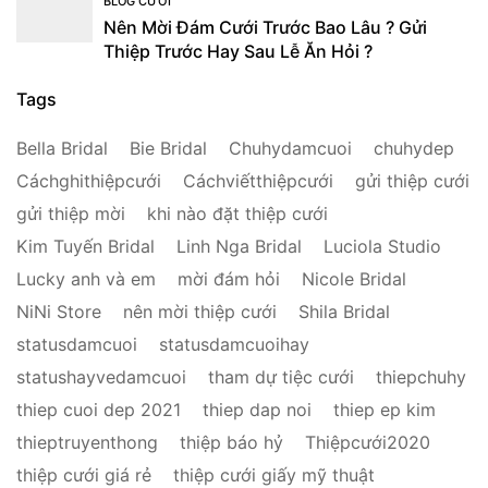
BLOG CƯỚI
Nên Mời Đám Cưới Trước Bao Lâu ? Gửi
Thiệp Trước Hay Sau Lễ Ăn Hỏi ?
Tags
Bella Bridal
Bie Bridal
Chuhydamcuoi
chuhydep
Cáchghithiệpcưới
Cáchviếtthiệpcưới
gửi thiệp cưới
gửi thiệp mời
khi nào đặt thiệp cưới
Kim Tuyến Bridal
Linh Nga Bridal
Luciola Studio
Lucky anh và em
mời đám hỏi
Nicole Bridal
NiNi Store
nên mời thiệp cưới
Shila Bridal
statusdamcuoi
statusdamcuoihay
statushayvedamcuoi
tham dự tiệc cưới
thiepchuhy
thiep cuoi dep 2021
thiep dap noi
thiep ep kim
thieptruyenthong
thiệp báo hỷ
Thiệpcưới2020
thiệp cưới giá rẻ
thiệp cưới giấy mỹ thuật