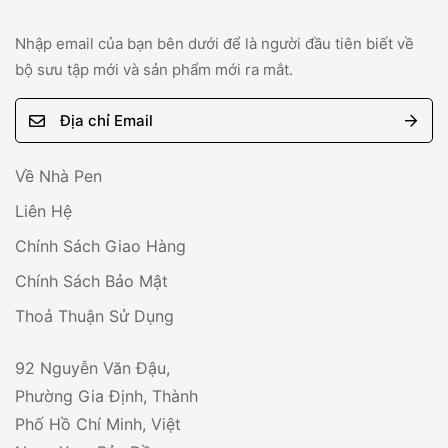
Nhập email của bạn bên dưới để là người đầu tiên biết về
bộ sưu tập mới và sản phẩm mới ra mắt.
E
m
a
Về Nhà Pen
i
Liên Hệ
l
Chính Sách Giao Hàng
*
Chính Sách Bảo Mật
Thoả Thuận Sử Dụng
92 Nguyễn Văn Đậu,
Phường Gia Định, Thành
Phố Hồ Chí Minh, Việt